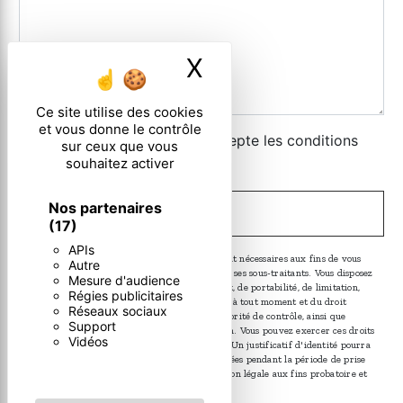
X
Masquer le ban
Ce site utilise des cookies
et vous donne le contrôle
En cochant cette case, j'accepte les conditions
sur ceux que vous
particulières ci-dessous **
souhaitez activer
Nos partenaires
ENVOYER
(17)
APIs
** Les données personnelles communiquées sont nécessaires aux fins de vous
Autre
contacter. Elles sont destinées à l'entreprise et ses sous-traitants. Vous disposez
Mesure d'audience
de droits d’accès, de rectification, d’effacement, de portabilité, de limitation,
Régies publicitaires
d’opposition, de retrait de votre consentement à tout moment et du droit
Réseaux sociaux
d’introduire une réclamation auprès d’une autorité de contrôle, ainsi que
Support
d’organiser le sort de vos données post-mortem. Vous pouvez exercer ces droits
Vidéos
par voie postale ou par courrier électronique. Un justificatif d'identité pourra
vous être demandé. Nous conservons vos données pendant la période de prise
de contact puis pendant la durée de prescription légale aux fins probatoire et
de gestion des contentieux.