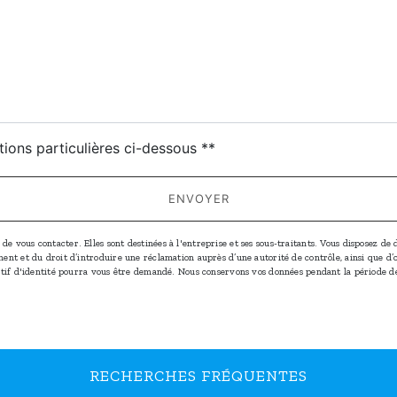
deau des cookies
tions particulières ci-dessous **
ENVOYER
vous contacter. Elles sont destinées à l'entreprise et ses sous-traitants. Vous disposez de dr
oment et du droit d’introduire une réclamation auprès d’une autorité de contrôle, ainsi que 
icatif d'identité pourra vous être demandé. Nous conservons vos données pendant la période d
RECHERCHES FRÉQUENTES