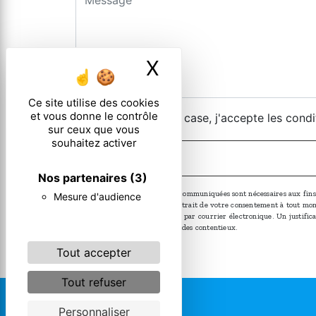
X
Masquer le ban
Ce site utilise des cookies
et vous donne le contrôle
En cochant cette case, j'accepte les condi
sur ceux que vous
souhaitez activer
Nos partenaires
(3)
** Les données personnelles communiquées sont nécessaires aux fins de 
Mesure d'audience
limitation, d’opposition, de retrait de votre consentement à tout m
ces droits par voie postale ou par courrier électronique. Un justif
fins probatoire et de gestion des contentieux.
Tout accepter
Tout refuser
Personnaliser