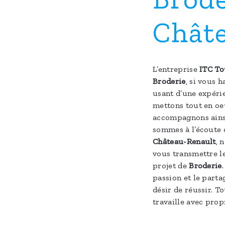
Chât
L’entreprise
ITC To
Broderie
, si vous h
usant d’une expérie
mettons tout en oe
accompagnons ainsi
sommes à l’écoute d
Château-Renault
, 
vous transmettre l
projet de
Broderie
passion et le parta
désir de réussir. T
travaille avec prop