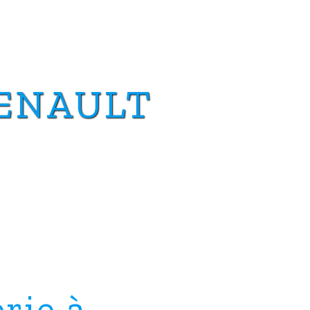
ENAULT
rie à