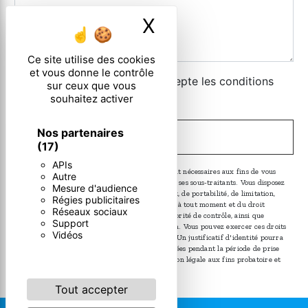
X
Masquer le ban
Ce site utilise des cookies
et vous donne le contrôle
En cochant cette case, j'accepte les conditions
sur ceux que vous
particulières ci-dessous **
souhaitez activer
Nos partenaires
ENVOYER
(17)
APIs
** Les données personnelles communiquées sont nécessaires aux fins de vous
Autre
contacter. Elles sont destinées à l'entreprise et ses sous-traitants. Vous disposez
Mesure d'audience
de droits d’accès, de rectification, d’effacement, de portabilité, de limitation,
Régies publicitaires
d’opposition, de retrait de votre consentement à tout moment et du droit
Réseaux sociaux
d’introduire une réclamation auprès d’une autorité de contrôle, ainsi que
Support
d’organiser le sort de vos données post-mortem. Vous pouvez exercer ces droits
Vidéos
par voie postale ou par courrier électronique. Un justificatif d'identité pourra
vous être demandé. Nous conservons vos données pendant la période de prise
de contact puis pendant la durée de prescription légale aux fins probatoire et
de gestion des contentieux.
Tout accepter