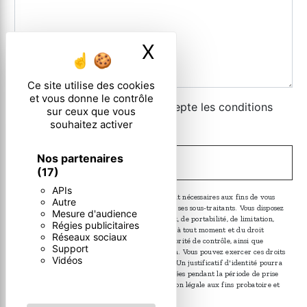
X
Masquer le ban
Ce site utilise des cookies
et vous donne le contrôle
En cochant cette case, j'accepte les conditions
sur ceux que vous
particulières ci-dessous **
souhaitez activer
Nos partenaires
ENVOYER
(17)
APIs
** Les données personnelles communiquées sont nécessaires aux fins de vous
Autre
contacter. Elles sont destinées à l'entreprise et ses sous-traitants. Vous disposez
Mesure d'audience
de droits d’accès, de rectification, d’effacement, de portabilité, de limitation,
Régies publicitaires
d’opposition, de retrait de votre consentement à tout moment et du droit
Réseaux sociaux
d’introduire une réclamation auprès d’une autorité de contrôle, ainsi que
Support
d’organiser le sort de vos données post-mortem. Vous pouvez exercer ces droits
Vidéos
par voie postale ou par courrier électronique. Un justificatif d'identité pourra
vous être demandé. Nous conservons vos données pendant la période de prise
de contact puis pendant la durée de prescription légale aux fins probatoire et
de gestion des contentieux.