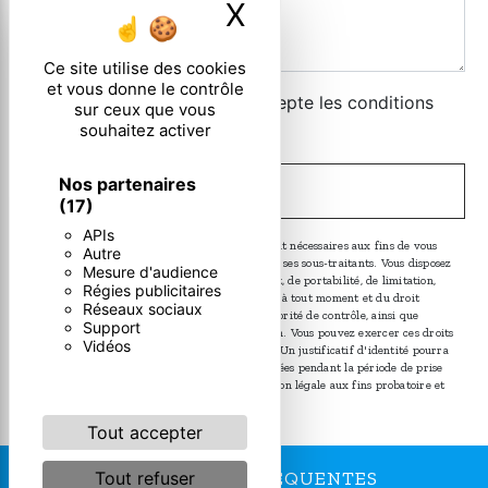
X
Masquer le ban
Ce site utilise des cookies
et vous donne le contrôle
En cochant cette case, j'accepte les conditions
sur ceux que vous
particulières ci-dessous **
souhaitez activer
Nos partenaires
ENVOYER
(17)
APIs
** Les données personnelles communiquées sont nécessaires aux fins de vous
Autre
contacter. Elles sont destinées à l'entreprise et ses sous-traitants. Vous disposez
Mesure d'audience
de droits d’accès, de rectification, d’effacement, de portabilité, de limitation,
Régies publicitaires
d’opposition, de retrait de votre consentement à tout moment et du droit
Réseaux sociaux
d’introduire une réclamation auprès d’une autorité de contrôle, ainsi que
Support
d’organiser le sort de vos données post-mortem. Vous pouvez exercer ces droits
Vidéos
par voie postale ou par courrier électronique. Un justificatif d'identité pourra
vous être demandé. Nous conservons vos données pendant la période de prise
de contact puis pendant la durée de prescription légale aux fins probatoire et
de gestion des contentieux.
Tout accepter
RECHERCHES FRÉQUENTES
Tout refuser