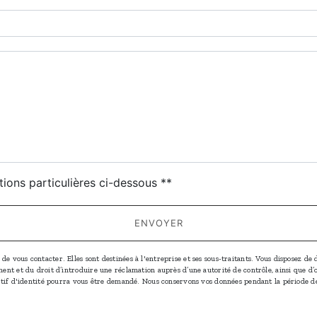
deau des cookies
tions particulières ci-dessous **
ENVOYER
vous contacter. Elles sont destinées à l'entreprise et ses sous-traitants. Vous disposez de dr
oment et du droit d’introduire une réclamation auprès d’une autorité de contrôle, ainsi que 
icatif d'identité pourra vous être demandé. Nous conservons vos données pendant la période d