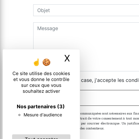
X
Masquer le ban
Ce site utilise des cookies
et vous donne le contrôle
En cochant cette case, j'accepte les condi
sur ceux que vous
souhaitez activer
Nos partenaires
(3)
** Les données personnelles communiquées sont nécessaires aux fins de 
Mesure d'audience
limitation, d’opposition, de retrait de votre consentement à tout m
ces droits par voie postale ou par courrier électronique. Un justif
fins probatoire et de gestion des contentieux.