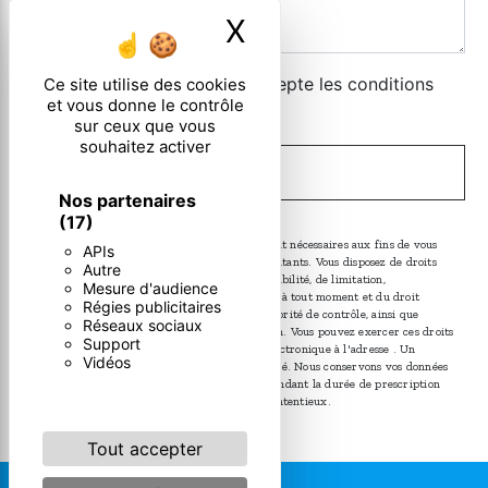
X
Masquer le ban
En cochant cette case, j'accepte les conditions
Ce site utilise des cookies
et vous donne le contrôle
particulières ci-dessous **
sur ceux que vous
souhaitez activer
ENVOYER
Nos partenaires
(17)
** Les données personnelles communiquées sont nécessaires aux fins de vous
APIs
contacter. Elles sont destinées à et ses sous-traitants. Vous disposez de droits
Autre
d’accès, de rectification, d’effacement, de portabilité, de limitation,
Mesure d'audience
d’opposition, de retrait de votre consentement à tout moment et du droit
Régies publicitaires
d’introduire une réclamation auprès d’une autorité de contrôle, ainsi que
Réseaux sociaux
d’organiser le sort de vos données post-mortem. Vous pouvez exercer ces droits
Support
par voie postale à l'adresse ou par courrier électronique à l'adresse . Un
Vidéos
justificatif d'identité pourra vous être demandé. Nous conservons vos données
pendant la période de prise de contact puis pendant la durée de prescription
légale aux fins probatoire et de gestion des contentieux.
Tout accepter