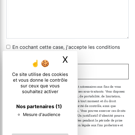
En cochant cette case, j'accepte les conditions
particulières ci-dessous **
X
Masquer le ban
ENVOYER
Ce site utilise des cookies
et vous donne le contrôle
sur ceux que vous
** Les données personnelles communiquées sont nécessaires aux fins de vous
souhaitez activer
contacter. Elles sont destinées à l'entreprise et ses sous-traitants. Vous disposez
de droits d’accès, de rectification, d’effacement, de portabilité, de limitation,
d’opposition, de retrait de votre consentement à tout moment et du droit
Nos partenaires
(1)
d’introduire une réclamation auprès d’une autorité de contrôle, ainsi que
d’organiser le sort de vos données post-mortem. Vous pouvez exercer ces droits
Mesure d'audience
par voie postale ou par courrier électronique. Un justificatif d'identité pourra
vous être demandé. Nous conservons vos données pendant la période de prise
de contact puis pendant la durée de prescription légale aux fins probatoire et
de gestion des contentieux.